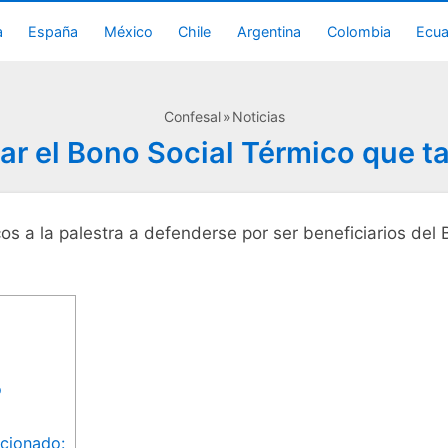
a
España
México
Chile
Argentina
Colombia
Ecu
Confesal
Noticias
ar el Bono Social Térmico que t
cos a la palestra a defenderse por ser beneficiarios del
o
acionado: