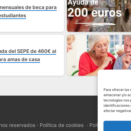
mensuales de beca para
estudiantes
yuda del SEPE de 460€ al
ra amas de casa
Para ofrecer las
almacenar y/o ac
tecnologías nos 
identificaciones 
afectar negativa
hos reservados
Política de cookies
Política de privac