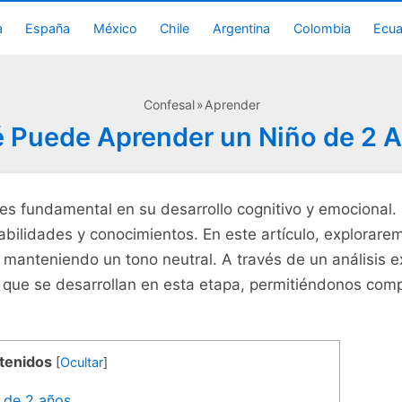
a
España
México
Chile
Argentina
Colombia
Ecu
Confesal
Aprender
 Puede Aprender un Niño de 2 
​es​ fundamental en ⁣su desarrollo cognitivo ⁢y emociona
habilidades y conocimientos. ‌En este artículo, explorar
manteniendo‍ un tono ‌neutral. A través de ​un análisis
 que se desarrollan en esta etapa,⁤ permitiéndonos comp
ntenidos
[
Ocultar
]
o de 2 años