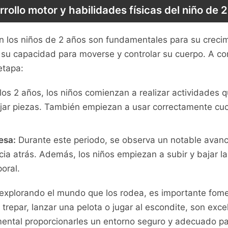
rollo motor y habilidades físicas del niño de 
 en los niños de 2 años son ⁣fundamentales para su crecim
 capacidad para moverse y controlar su cuerpo. A cont
etapa:
los 2 ‍años, los niños‌ comienzan a realizar actividades
ar piezas. También empiezan a ⁤usar ‍correctamente ‍cuc
esa:
Durante ⁣este periodo, se observa un⁣ notable avan
ia atrás. Además, los niños empiezan a subir y bajar las 
poral.
xplorando el mundo​ que los rodea, es importante foment
repar, lanzar una ⁤pelota o jugar al escondite, son exce
ental proporcionarles un entorno seguro⁤ y adecuado p