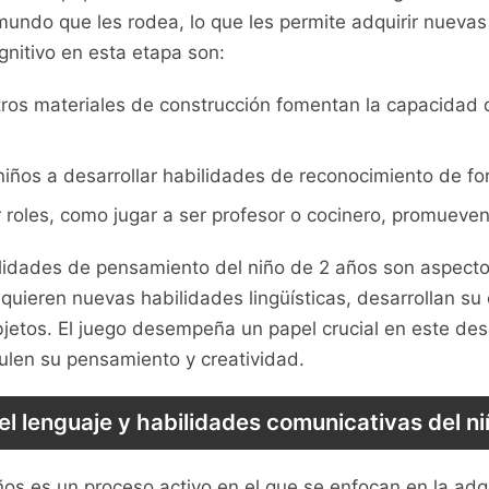
⁤mundo que les rodea, lo que les permite adquirir nuevas
nitivo en esta etapa son:
tros materiales de construcción fomentan la capacidad d
niños⁢ a desarrollar habilidades de reconocimiento de ​fo
 ​roles, como jugar a ser profesor o cocinero, promueven 
bilidades de pensamiento ⁤del niño de 2‌ años son ⁣aspect
dquieren nuevas habilidades lingüísticas, desarrollan su
bjetos. El juego desempeña un papel crucial ​en este desa
mulen su pensamiento y creatividad.
el lenguaje y habilidades comunicativas del ni
​años es un proceso ​activo en el que se enfocan ‍en la ad