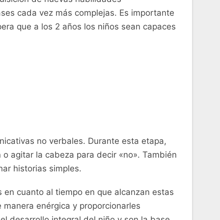
rases ‌cada vez más ‌complejas. Es importante
ra que ⁤a los‌ 2 años ⁤los niños‌ sean ​capaces
nicativas no verbales. Durante esta etapa,
o‌ agitar la cabeza para‌ decir «no». También⁢
har historias simples.
es en cuanto al tiempo‍ en que alcanzan estas
e ‍manera enérgica y proporcionarles
l desarrollo integral del niño y son la base