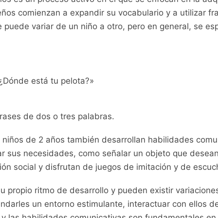
ños comienzan a expandir su​ vocabulario y a utilizar f
puede variar de un niño a otro, pero ⁣en general, se espe
¿Dónde está⁤ tu pelota?»
rases de dos o tres palabras.
s niños de 2 años también desarrollan habilidades comu
sar sus necesidades, como señalar un objeto que‍ desean 
ión social ⁣y disfrutan de juegos de ⁢imitación ​y de escuc
u‍ propio ritmo de desarrollo y pueden existir variacion
darles un entorno ⁤estimulante, interactuar⁣ con ellos d
 y las habilidades comunicativas son fundamentales ⁣en e