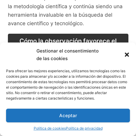
la metodología científica y continúa siendo una
herramienta invaluable en la ‌búsqueda del
avance científico ​y tecnológico.
Cómo la‌ observación favorece el
desarrollo de la creatividad
Gestionar el consentimiento
de las cookies
La observación es una herramienta‌ clave en el
Para ofrecer las mejores experiencias, utilizamos tecnologías como las
desarrollo de la⁢ creatividad
. A⁢ través de la
cookies para almacenar y/o acceder a la información del dispositivo. El
consentimiento de estas tecnologías nos permitirá procesar datos como
observación cuidadosa y detallada de nuestro
el comportamiento de navegación o las identificaciones únicas en este
entorno, ⁣podemos⁤ captar pequeños detalles,⁢
sitio. No consentir o retirar el consentimiento, puede afectar
negativamente a ciertas características y funciones.
patrones⁣ y conexiones que pasan
desapercibidos ⁤para la‍ mayoría. Esta ⁣práctica
Aceptar
nos permite expandir nuestra perspectiva y
pensar⁣ fuera de lo ⁣convencional. Al prestar
Política de cookies
Política de privacidad
⁤atención a los‍ detalles, podemos encontrar