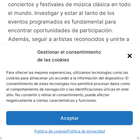
conciertos y ‌festivales de música clásica ⁢en todo
el⁢ mundo. Investigar ‍y estar al tanto de ⁢los
eventos programados es fundamental⁣ para
encontrar oportunidades ⁤de participación.
Además,‌ seguir a artistas reconocidos⁢ y unirte a
grupos de música clásica⁢ en‌ línea‍ puede
Gestionar el consentimiento
brindarte información actualizada sobre
de las cookies
audiciones y ‍convocatorias de festivales.
Para ofrecer las mejores experiencias, utilizamos tecnologías como las
cookies para almacenar y/o acceder a la información del dispositivo. El
Al participar en audiciones para ⁢conciertos y⁢
consentimiento de estas tecnologías nos permitirá procesar datos como
festivales, es esencial prepararse
el comportamiento de navegación o las identificaciones únicas en este
sitio. No consentir o retirar el consentimiento, puede afectar
adecuadamente. Aquí hay algunas‍
negativamente a ciertas características y funciones.
recomendaciones para ayudarte⁤ a sobresalir:
Aceptar
Selecciona el repertorio adecuado:
Elige
piezas ⁢que demuestren tu habilidad técnica
Política de cookies
Política de privacidad
y musicalidad. Asegúrate de‍ que estén