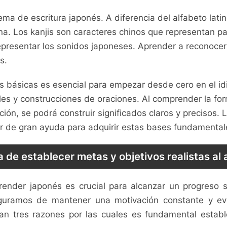
stema de escritura ⁢japonés. A diferencia del alfabeto lati
ana. Los kanjis son caracteres ‌chinos que‌ representan pa
 representar⁤ los sonidos japoneses. Aprender a reconocer 
s.
 básicas es esencial para empezar desde cero en ‌el idio
les y construcciones ‍de oraciones.⁣ Al comprender la⁣ for
ción, se podrá construir​ significados claros​ y precisos. ‍
er de‍ gran ayuda para adquirir estas bases ​fundamental
 de⁢ establecer metas y objetivos realistas al
render japonés es ‌crucial para alcanzar ‌un progreso s
seguramos ⁣de mantener ‌una motivación constante y ‌evit
n tres⁣ razones por las cuales es fundamental⁢ establ