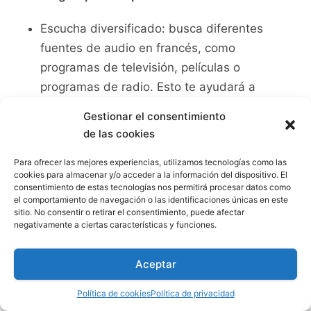
Escucha diversificado: busca diferentes
‌fuentes de audio en francés, como⁢
programas de televisión, ​películas​ o
programas de radio. Esto te ⁤ayudará ​a
exponerte a diferentes acentos y
Gestionar el consentimiento
vocabulario.
de las cookies
Utiliza aplicaciones ‌y herramientas en ⁤línea:
Para ofrecer las mejores experiencias, utilizamos tecnologías como las
hay una gran variedad de aplicaciones y
cookies para almacenar y/o acceder a la información del dispositivo. El
consentimiento de estas tecnologías nos permitirá procesar datos como
sitios web que ofrecen ejercicios de⁤ escucha
el comportamiento de navegación o las identificaciones únicas en este
en francés, lo cual te permitirá ampliar tu ​
sitio. No consentir o retirar el consentimiento, puede afectar
negativamente a ciertas características y funciones.
vocabulario de forma​ interactiva.
Practica con un compañero: hacer ejercicios
Aceptar
de escucha con ‌un compañero de estudio o
un hablante nativo te ayudará‍ a mejorar tus
Política de cookies
Política de privacidad