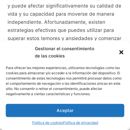
⁤y puede afectar‌ significativamente su calidad de
vida y su capacidad ⁤para moverse de manera
independiente. Afortunadamente, existen
estrategias efectivas que ⁤puedes utilizar para
superar estos temores y ansiedades y comenzar
a disfrutar de la conducción nuevamente. A
Gestionar el consentimiento
continuación se presentan algunas técnicas que
de las cookies
pueden ayudarte a superar ⁤el miedo o la
Para ofrecer las mejores experiencias, utilizamos tecnologías como las
ansiedad ‌al conducir:
cookies para almacenar y/o acceder a la información del dispositivo. El
consentimiento de estas tecnologías nos permitirá procesar datos como
el comportamiento de navegación o las identificaciones únicas en este
1. Identifica las causas subyacentes:
Es
sitio. No consentir o retirar el consentimiento, puede afectar
importante ‍comprender las causas⁢ subyacentes
negativamente a ciertas características y funciones.
de tu miedo o ansiedad al conducir para poder
abordarlas de manera efectiva. Puede ser‍ útil
Aceptar
reflexionar sobre​ tus experiencias pasadas,
Política de cookies
Política de privacidad
identificar cualquier ⁣accidente automovilístico