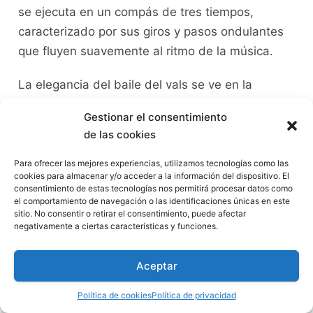
se ejecuta en un ‍compás de tres​ tiempos,
caracterizado por sus giros y pasos ondulantes
que fluyen ⁢suavemente⁣ al ritmo de la música.
La ⁤elegancia del baile del⁣ vals se ve en⁢ la⁣
posición de los‍ bailarines, quienes mantienen
Gestionar el consentimiento
una postura erguida y ​alineada durante toda la
de las cookies
coreografía. La ⁣pareja se desplaza de manera
suave y sin esfuerzo, realizando movimientos
Para ofrecer las mejores experiencias, utilizamos tecnologías como las
cookies para almacenar y/o acceder a la información del dispositivo. El
amplios y coordinados. La gracia, ⁤por otro lado,
consentimiento de estas tecnologías nos permitirá procesar datos como
se refleja en los​ gestos delicados y fluídos de los
el comportamiento de navegación o las identificaciones únicas en este
sitio. No consentir o retirar el consentimiento, puede afectar
bailarines, quienes demuestran un dominio
negativamente a ciertas características y funciones.
‍absoluto de su cuerpo y​ fluidez en los cambios
de dirección y movimientos.
Aceptar
Entre los elementos clave de la elegancia y
Política de cookies
Política de privacidad